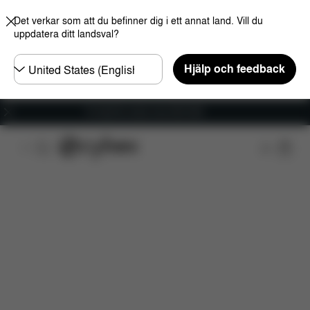
Det verkar som att du befinner dig i ett annat land. Vill du
uppdatera ditt landsval?
Välj
Hjälp och feedback
land
Fri frakt för ordrar över 600 SEK
Funktioner
Bilkompatibilitet
Installation
Dim