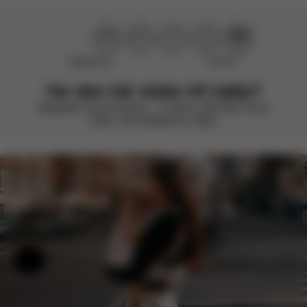
Hjälpte inte
Perfekt!
Var den här sidan till hjälp?
Betygsätt med ett leende – vi strävar alltid efter att bli
bättre. Din feedback är viktig.
Hjälp och feedback