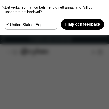
Det verkar som att du befinner dig i ett annat land. Vill du
uppdatera ditt landsval?
Välj
Hjälp och feedback
land
Fri frakt för ordrar över 600 SEK
Funktioner
Dimensioner
Vad ingår?
Nerlad