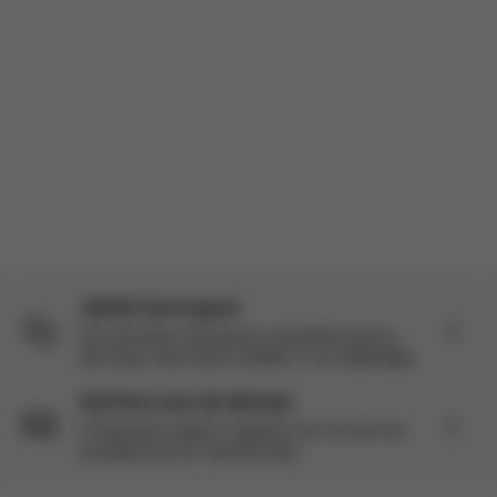
Läs mer
Incentiverad recension
Översatt från engelska av AWS
Se original
Läs fler recensioner
Jämför barnvagnar
Gör det bästa valet genom att jämföra denna
barnvagn med andra modeller vi har tillgängliga.
Det finns mer att utforska
Fortfarande nyfiken? Upptäck mer om den här
produkten på vår Utforska-sida.