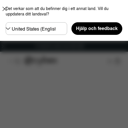
Det verkar som att du befinner dig i ett annat land. Vill du
uppdatera ditt landsval?
Välj
Hjälp och feedback
land
Fri frakt för ordrar över 600 SEK
Funktioner
Bilkompatibilitet
Installation
Dim