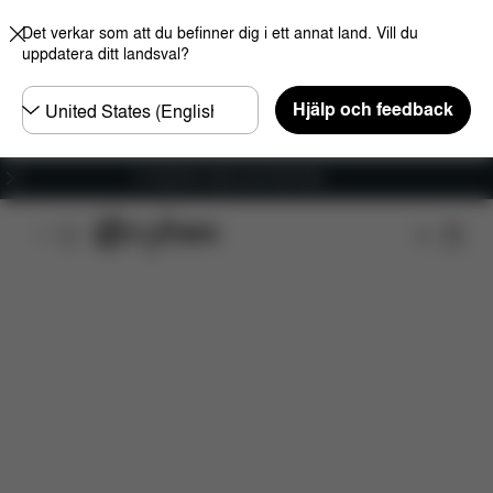
Det verkar som att du befinner dig i ett annat land. Vill du
uppdatera ditt landsval?
Välj
Hjälp och feedback
land
Fri frakt för ordrar över 600 SEK
Funktioner
Bilkompatibilitet
Installation
Dim