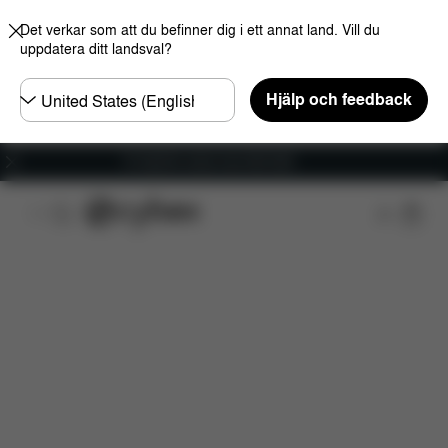
Det verkar som att du befinner dig i ett annat land. Vill du
uppdatera ditt landsval?
Välj
Hjälp och feedback
land
Fri frakt för ordrar över 600 SEK
Funktioner
Bilkompatibilitet
Dimensioner
V