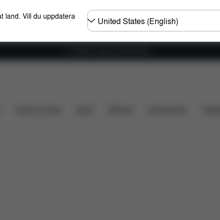
Välj
t land. Vill du uppdatera
land
Fri frakt för ordrar över 600 SEK
Dimensioner
Vad ingår?
Nerladdningar
Vanl
Home & Living
Sport
Bärsele
Accessoarer
Desi