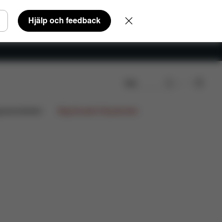
Hjälp och feedback
Sök
iga frågor
Reservdelar
Recensioner
gnsamarbeten
Begränsade Erbjudanden