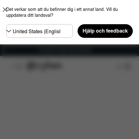
Det verkar som att du befinner dig i ett annat land. Vill du
uppdatera ditt landsval?
Välj
Hjälp och feedback
land
Fri frakt för ordrar över 600 SEK
Dimensioner
Vad ingår?
Reservdelar
Recen