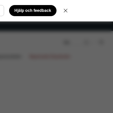
Hjälp och feedback
Sök
nliga frågor
Reservdelar
Recensioner
gnsamarbeten
Begränsade Erbjudanden