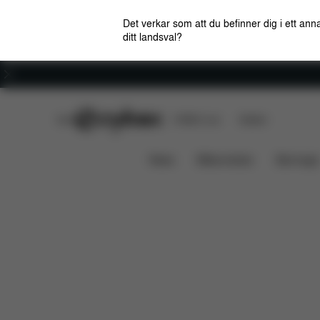
Det verkar som att du befinner dig i ett anna
ditt landsval?
Karriär
CYBEX Club
CYBEX Live
Butiker
Solution B2-Fix +
Funktioner
Bilkompatibilit
News
Bilbarnstolar
Barnvagn