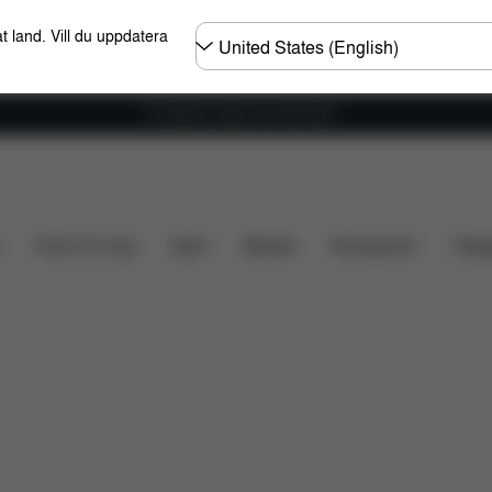
Välj
t land. Vill du uppdatera
land
Fri frakt för ordrar över 600 SEK
et
Dimensioner
Vad ingår?
Nerladdningar
Va
Home & Living
Sport
Bärsele
Accessoarer
Desi