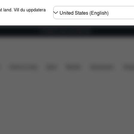
Välj
t land. Vill du uppdatera
land
Fri frakt för ordrar över 600 SEK
Vad ingår?
Nerladdningar
Vanliga frågor
Reser
Home & Living
Sport
Bärsele
Accessoarer
Desi