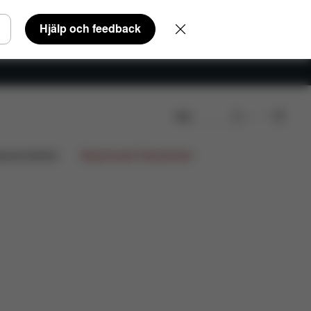
Hjälp och feedback
Sök
vdelar
Recensioner
gnsamarbeten
Begränsade Erbjudanden