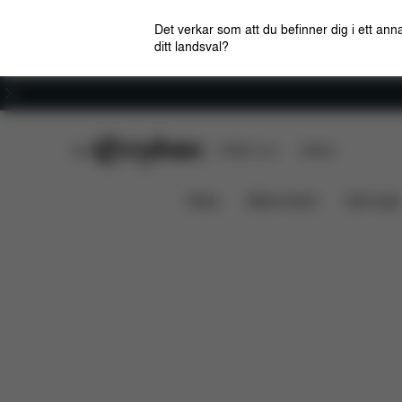
Det verkar som att du befinner dig i ett anna
ditt landsval?
Karriär
CYBEX Club
CYBEX Live
Butiker
Funktioner
Dimensioner
AVI SEAT PACK
News
Bilbarnstolar
Barnvagn