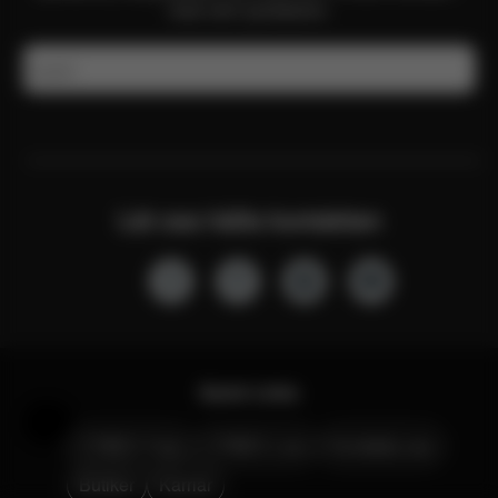
med vårt nyhetsbrev.
E-post
Låt oss hålla kontakten
Quick Links
Hjälp och feedback
CYBEX Club
CYBEX Live
Kontakta oss
Butiker
Karriär