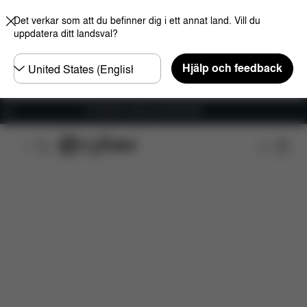
Det verkar som att du befinner dig i ett annat land. Vill du
uppdatera ditt landsval?
Välj
Hjälp och feedback
land
Fri frakt för ordrar över 600 SEK
Funktioner
Dimensioner
Vad ingår?
Nerlad