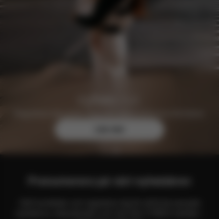
Registrera dig gratis idag och säkra exklusiva förmåner.
Läs mer
Prenumerera på vårt nyhetsbrev
Håll kontakten och registrera dig för att få de senaste
nyheterna, erbjudanden och mer från CYBEX-världen -