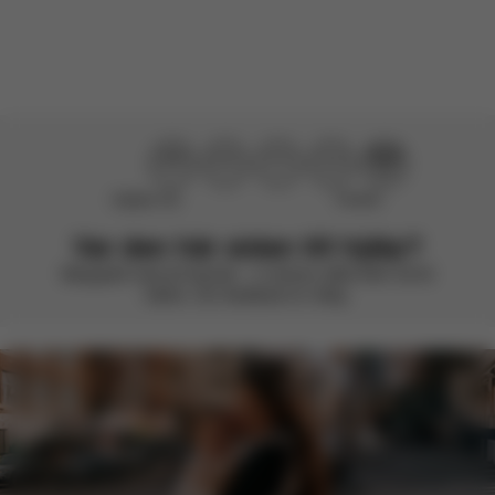
Det finns ännu inga recensioner för den här produkten.
Hjälpte inte
Perfekt!
Var den här sidan till hjälp?
Betygsätt med ett leende – vi strävar alltid efter att bli
bättre. Din feedback är viktig.