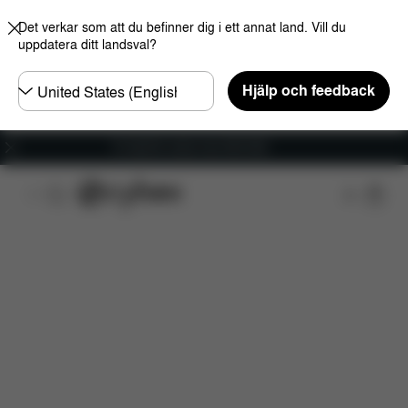
Det verkar som att du befinner dig i ett annat land. Vill du
uppdatera ditt landsval?
Välj
Hjälp och feedback
land
Fri frakt för ordrar över 600 SEK
Funktioner
Bilkompatibilitet
Dimensioner
V