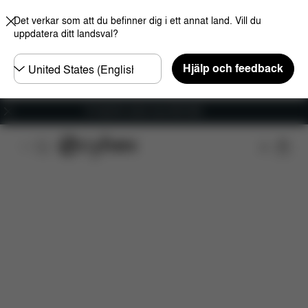
Det verkar som att du befinner dig i ett annat land. Vill du
uppdatera ditt landsval?
Välj
Hjälp och feedback
land
Fri frakt för ordrar över 600 SEK
Reservdelar
Recensioner