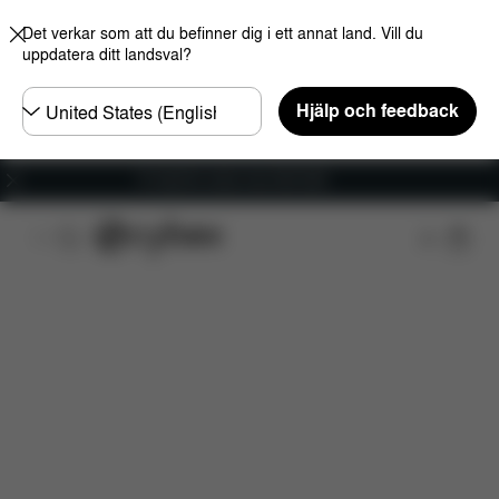
Det verkar som att du befinner dig i ett annat land. Vill du
uppdatera ditt landsval?
Välj
Hjälp och feedback
land
Fri frakt för ordrar över 600 SEK
Funktioner
Bilkompatibilitet
Dimensioner
V