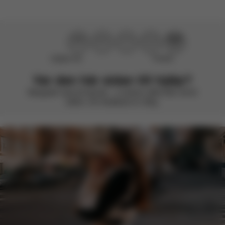
Hjälpte inte
Perfekt!
Var den här sidan till hjälp?
Betygsätt med ett leende – vi strävar alltid efter att bli
bättre. Din feedback är viktig.