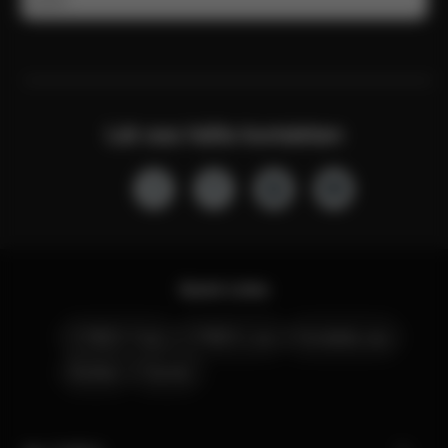
Låt oss hålla kontakten
Quick Links
CYBEX Club
CYBEX Live
Kontakta oss
Butiker
Karriär