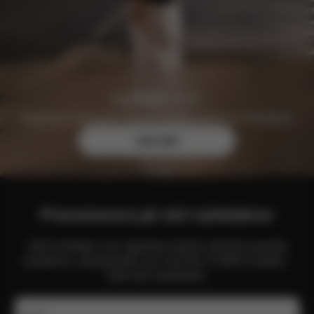
Registrera dig gratis idag och säkra exklusiva förmåner.
Läs mer
Prenumerera på vårt nyhetsbrev
Håll kontakten och registrera dig för att få de senaste
nyheterna, erbjudanden och mer från CYBEX-världen -
med vårt nyhetsbrev.
E-post