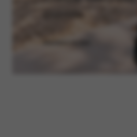
Corrida.
Descubra o Avi Spin