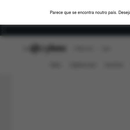
Parece que se encontra noutro país. Deseja
Carreiras
CYBEX Club
CYBEX Live
Lojas
Avi Spin
Zeno Bike
Car
CYBEX SPORT
News
Cadeiras auto
Carrinhos