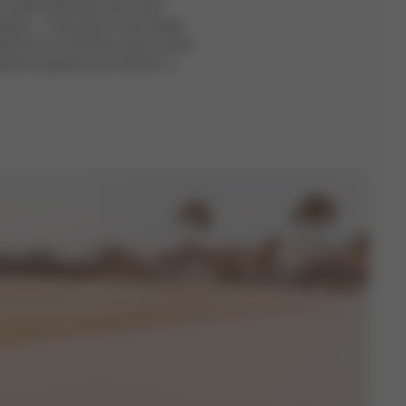
o, pode desfrutar das suas
iárias – enquanto o seu bebé
ite de um carrinho para correr
explore opções que servem o