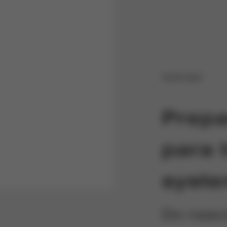
Carrinho Sport
Prep
para 
syst
Do nasc