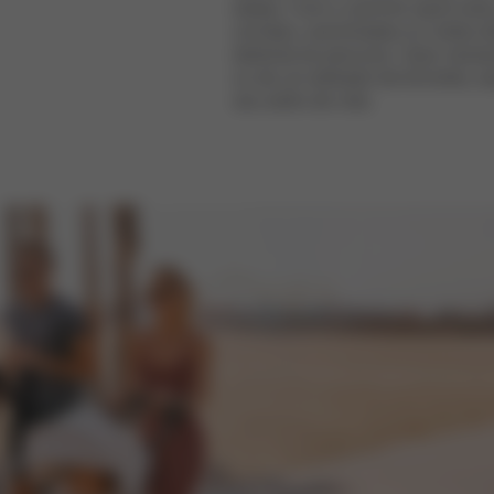
dadas. Com o
carrinho
sport cert
corridas, caminhadas ou voltas d
desfruta do percurso. Quer necess
ou de um atrelado de bicicleta, 
seu estilo de vida.
N
.