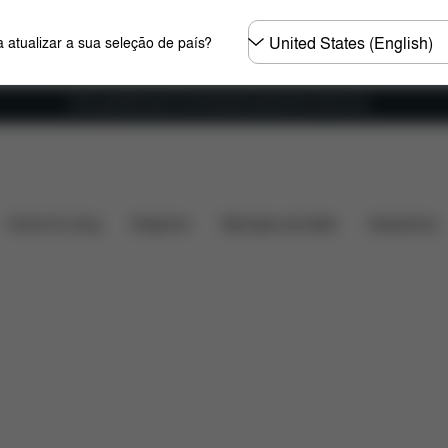
Seleccione
 atualizar a sua seleção de país?
o
país
Envio gratuito para encomendas superiores a 60 euros
rinhos Sport
Perguntas frequentes
Home & Living
Desporto
Marsúpio de bebé
Acessórios