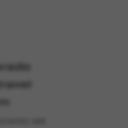
arado
travel
em
imento até