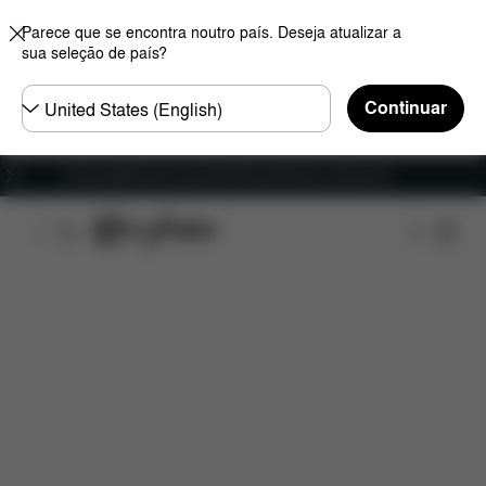
Parece que se encontra noutro país. Deseja atualizar a
sua seleção de país?
Seleccione
Continuar
o
país
Envio gratuito para encomendas superiores a 60 euros
Características
Dimensões
O que está incluído