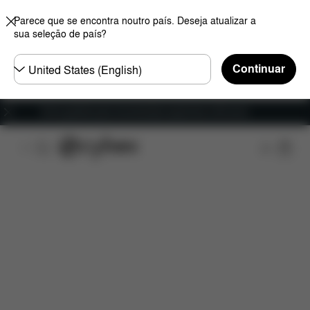
Parece que se encontra noutro país. Deseja atualizar a
sua seleção de país?
Seleccione
Continuar
o
país
Envio gratuito para encomendas superiores a 60 euros
Visão geral
Características
Configuração
T