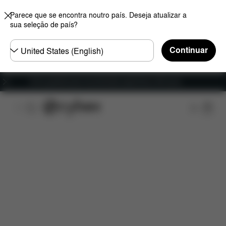
Parece que se encontra noutro país. Deseja atualizar a
sua seleção de país?
Seleccione
Continuar
o
país
Envio gratuito para encomendas superiores a 60 euros
Características
Compatibilidade do carro
Dime