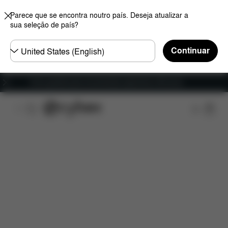
Parece que se encontra noutro país. Deseja atualizar a
sua seleção de país?
Seleccione
Continuar
o
país
Envio gratuito para encomendas superiores a 60 euros
Características
Dimensões
O que está incluído