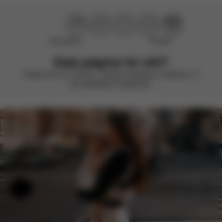
Não ajudou
Perfeito!
Esta página foi útil?
Avalie com um sorriso – estamos sempre a melhorar. O
seu feedback é essencial.
Ajuda e comentários