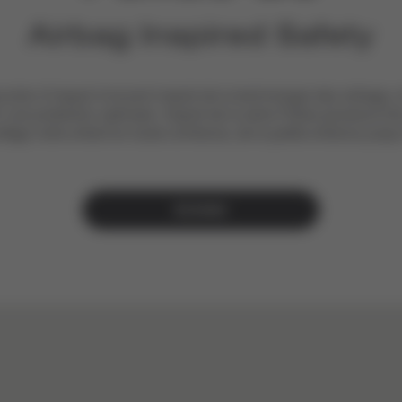
Airbag Inspired Safety
clier d’impact innovant inspiré de la technologie des airbags, 
r une protection optimale. Inspiré de la série Pallas plusieurs 
otège votre enfant en toute confiance, de la petite enfance jusqu
Acheter