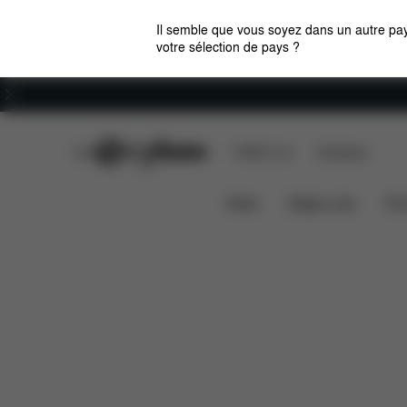
Il semble que vous soyez dans un autre pay
votre sélection de pays ?
Carrières
CYBEX Club
CYBEX Live
Boutiques
Bouclier d’impact
Réglable d’
PALLAS G3
News
Sièges auto
Pou