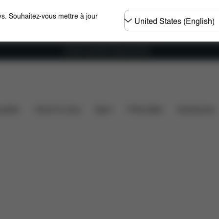
Choisir
s. Souhaitez-vous mettre à jour
un
pays
Livraison gratuite à partir de 60 €.
une seule main
Têtière inclinable
2-en-1
Fonction
ssette
Home & Living
Sport
Porte-bébé
Accessoires