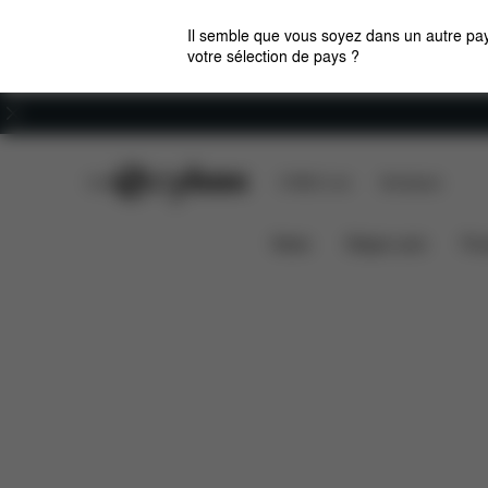
Il semble que vous soyez dans un autre pay
votre sélection de pays ?
Carrières
CYBEX Club
CYBEX Live
Boutiques
Caractéristiques
Dimensions
GAZELLE S
News
Sièges auto
Pou