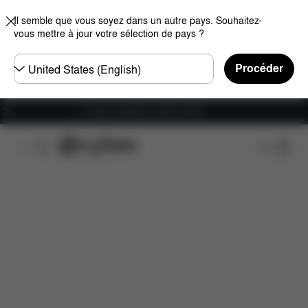
Il semble que vous soyez dans un autre pays. Souhaitez-
vous mettre à jour votre sélection de pays ?
Choisir
Procéder
un
pays
Livraison gratuite à partir de 60 €.
Aperçu
Caractéristiques
Configuration
Tél