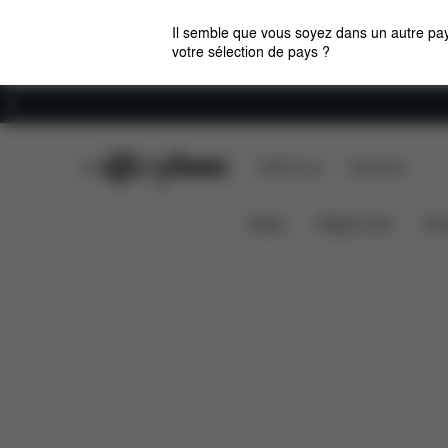
Il semble que vous soyez dans un autre pay
votre sélection de pays ?
Carrières
CYBEX Club
CYBEX Live
Boutiques
Aperçu
Caractérist
Coya - Style Collection
News
Sièges auto
Pou