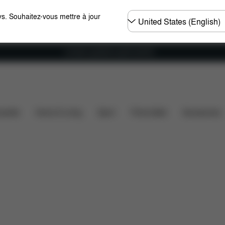
Choisir
s. Souhaitez-vous mettre à jour
un
pays
Livraison gratuite à partir de 60 €.
iques
Configuration
Téléchargements
Pièces dét
ssette
Home & Living
Sport
Porte-bébé
Accessoires