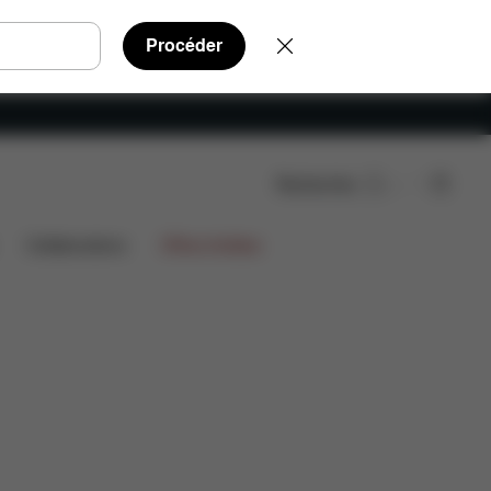
Procéder
Rechercher
achées
Avis
999,90 €
Collaborations
Offres limitées