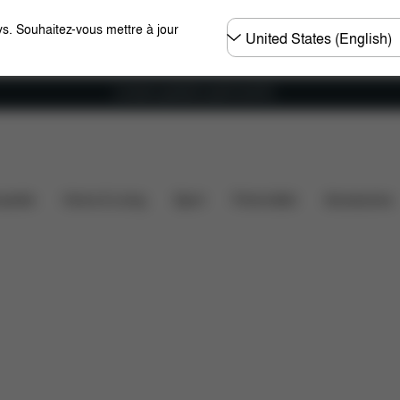
Choisir
s. Souhaitez-vous mettre à jour
un
pays
Livraison gratuite à partir de 60 €.
ilité des voitures
Installation
Dimensions
Élémen
ssette
Home & Living
Sport
Porte-bébé
Accessoires