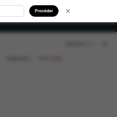
Procéder
Rechercher
ts inclus
Téléchargements
FAQ
Pièces détachée
Collaborations
Offres limitées