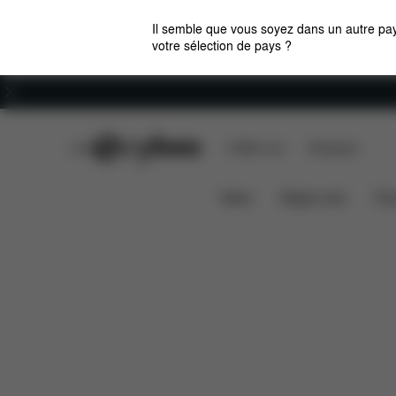
Il semble que vous soyez dans un autre pay
votre sélection de pays ?
Carrières
CYBEX Club
CYBEX Live
Boutiques
Caractéristiques
Compatib
ATON S2 I-SIZE
News
Sièges auto
Pou