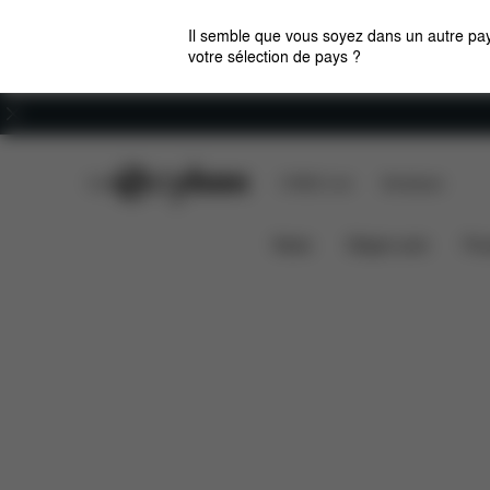
Il semble que vous soyez dans un autre pay
votre sélection de pays ?
Carrières
CYBEX Club
CYBEX Live
Boutiques
Téléchargements
HABILLAGE PLUIE ORFEO
News
Sièges auto
Pou