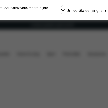
Choisir
s. Souhaitez-vous mettre à jour
un
pays
Livraison gratuite à partir de 60 €.
Pièces détachées
Avis
ssette
Home & Living
Sport
Porte-bébé
Accessoires