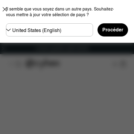
Il semble que vous soyez dans un autre pays. Souhaitez-
vous mettre à jour votre sélection de pays ?
Choisir
Procéder
un
pays
Livraison gratuite à partir de 60 €.
Caractéristiques
Dimensions
Téléchargements