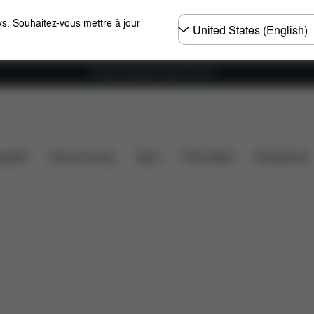
Choisir
s. Souhaitez-vous mettre à jour
un
pays
Livraison gratuite à partir de 60 €.
lité des voitures
Installation
Dimensions
Élément
ssette
Home & Living
Sport
Porte-bébé
Accessoires