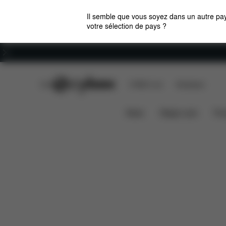
Il semble que vous soyez dans un autre pay
votre sélection de pays ?
Carrières
CYBEX Club
CYBEX Live
Boutiques
Caractéristiques
Compatibi
SOLUTION G2
News
Sièges auto
Pou