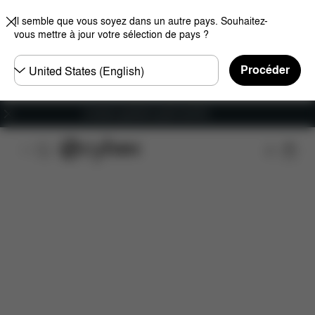
Il semble que vous soyez dans un autre pays. Souhaitez-
vous mettre à jour votre sélection de pays ?
Choisir
Procéder
un
pays
Livraison gratuite à partir de 60 €.
Caractéristiques
Dimensions
Téléchargements