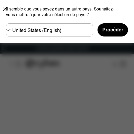
Il semble que vous soyez dans un autre pays. Souhaitez-
vous mettre à jour votre sélection de pays ?
Choisir
Procéder
un
pays
Livraison gratuite à partir de 60 €.
Caractéristiques
Compatibilité des voitures
Ins