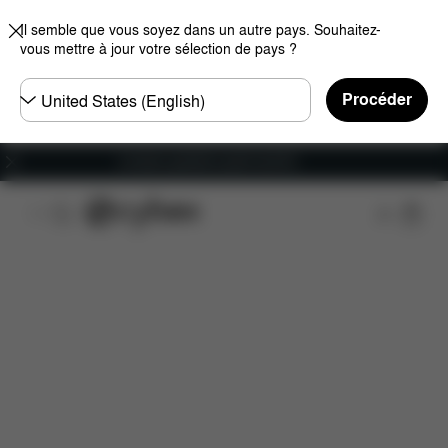
Il semble que vous soyez dans un autre pays. Souhaitez-
vous mettre à jour votre sélection de pays ?
Choisir
Procéder
un
pays
Livraison gratuite à partir de 60 €.
Téléchargements
Pièces détachées
Avis