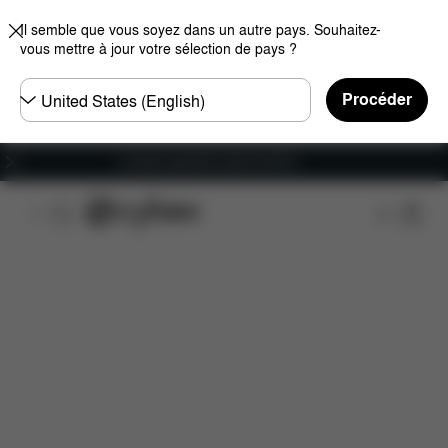
Il semble que vous soyez dans un autre pays. Souhaitez-
vous mettre à jour votre sélection de pays ?
Choisir
Procéder
un
pays
Livraison gratuite à partir de 60 €.
Téléchargements
Pièces détachées
Avis