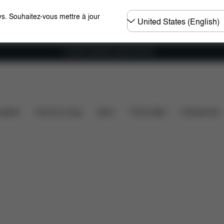
Choisir
s. Souhaitez-vous mettre à jour
un
pays
Livraison gratuite à partir de 60 €.
Avis
ssette
Home & Living
Sport
Porte-bébé
Accessoires