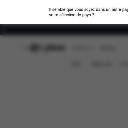
Il semble que vous soyez dans un autre pay
votre sélection de pays ?
Carrières
CYBEX Club
CYBEX Live
Boutiques
Dimensions
Pièces détachées
Sac à langer
News
Sièges auto
Pou