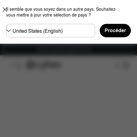
Il semble que vous soyez dans un autre pays. Souhaitez-
vous mettre à jour votre sélection de pays ?
Choisir
Procéder
un
pays
Livraison gratuite à partir de 60 €.
Téléchargements
Pièces détachées
Avis