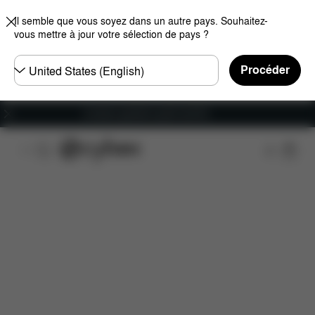
Il semble que vous soyez dans un autre pays. Souhaitez-
vous mettre à jour votre sélection de pays ?
Choisir
Procéder
un
pays
Livraison gratuite à partir de 60 €.
Téléchargements
Pièces détachées
Avis