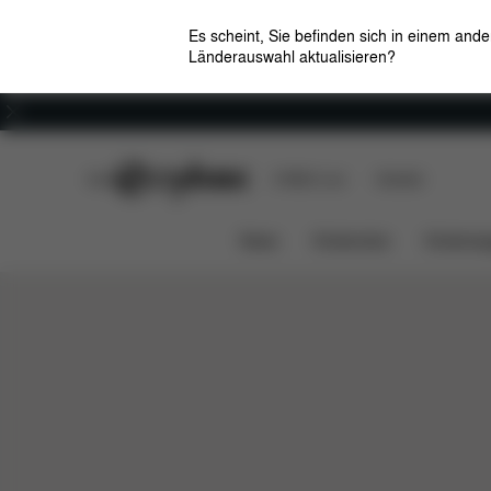
Es scheint, Sie befinden sich in einem and
Länderauswahl aktualisieren?
Karriere
CYBEX Club
CYBEX Live
Händler
Ganz neue Freiheiten
Einfach ohne
LEMO
News
Kindersitze
Kinderwa