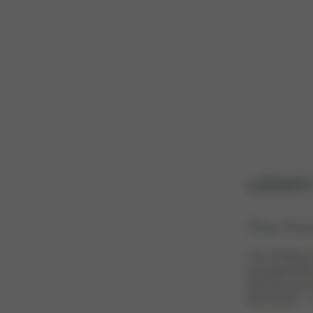
L
EM
The For
Von Anfang a
preisgekrönte
Kleines durc
Momenten – n