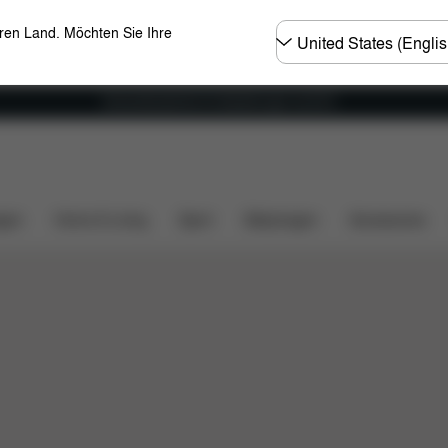
Land
eren Land. Möchten Sie Ihre
wählen
Versandkostenfrei für Bestellungen ab 60 €
 Werkzeuge anpassen
Für wirklich jedes Alter
Konfig
gen
Home & Living
Sport
Babytragen
Accessoires