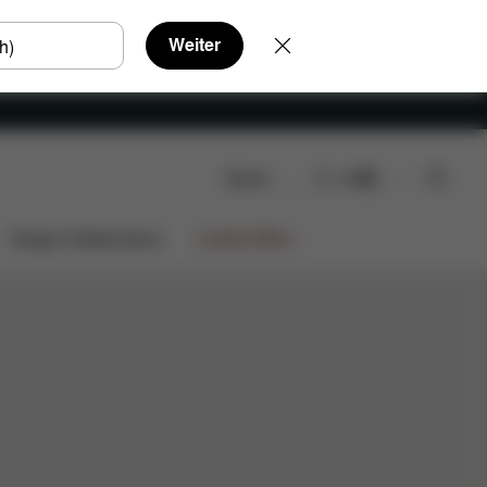
Weiter
Suche
DE
Jetzt shoppen
urationen
Farben
Lemo Training Tower
Design Collaborations
Limited Offers