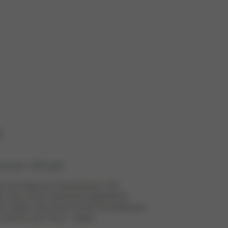
O
ever Chair
n ein Platz am Familientisch. Der
 Lemo Chair Hochstuhl begleitet Ihr
hs Leben und ist bei all den wunderbaren
icht nur am Tisch – dabei.