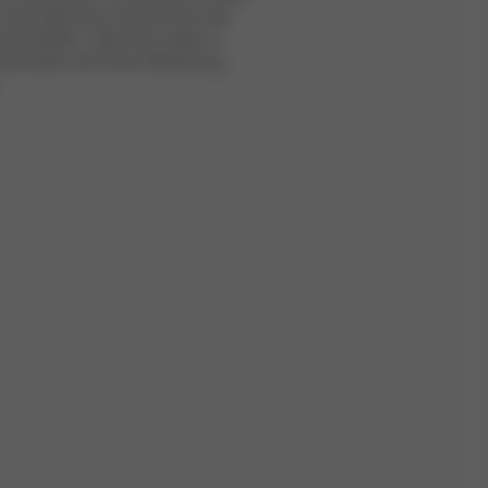
Doch genauso schnell wie die
oß werden, lässt sich alles in
schnelle und ohne Werkzeug
.