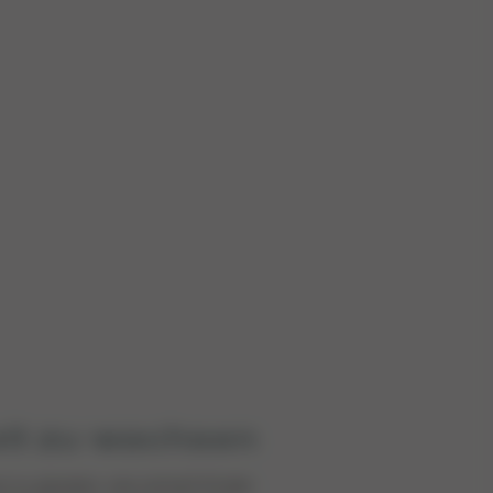
it zu wachsen
m zu glauben, wie schnell Kinder