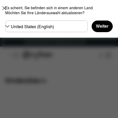
Es scheint, Sie befinden sich in einem anderen Land.
Möchten Sie Ihre Länderauswahl aktualisieren?
Land
Weiter
wählen
Versandkostenfrei für Bestellungen ab 60 €
Kindersitze
(
16
)