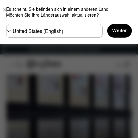
Es scheint, Sie befinden sich in einem anderen Land.
Möchten Sie Ihre Länderauswahl aktualisieren?
Land
Weiter
wählen
Versandkostenfrei für Bestellungen ab 60 €