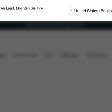
Land
eren Land. Möchten Sie Ihre
wählen
Versandkostenfrei für Bestellungen ab 60 €
e
Verstellbare Rückenlehne
Wippt von allein
Bab
gen
Home & Living
Sport
Babytragen
Accessoires