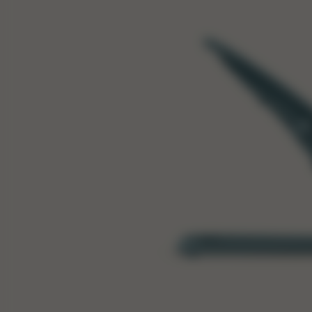
B
Es
Wi
Mit d
Anfan
Der u
ergon
Bedür
ein w
Jetzt 