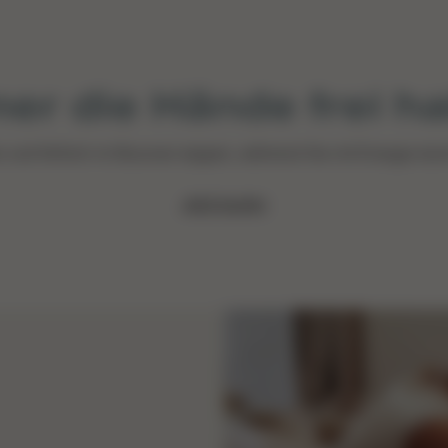
er die Hände frei h
er und fröhlich im Bouncer wippen, während Sie mit Energie du
Jetzt kaufen