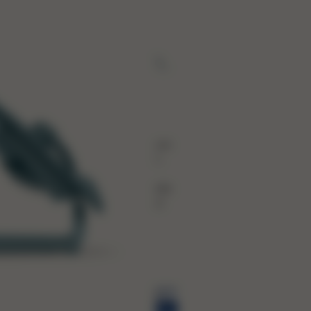
OUNCER
sen. Schlafen.
ppen.
em Gold Bouncer kann Ihr Baby von
g an am Familienleben teilhaben.
nvergleichliche Komfort und die
omische Unterstützung decken alle
fnisse Ihres Babys und sorgen für
ohliges Gefühl.
kaufen