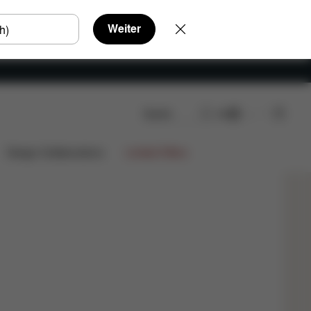
Weiter
Suche
DE
Jetzt shoppen
y Stuhl
Ganz nah dran
Farben
Design Collaborations
Limited Offers