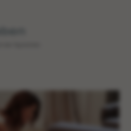
aben
rch den Tag kommen.