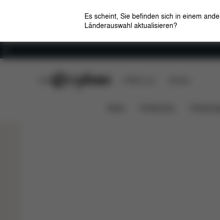
Es scheint, Sie befinden sich in einem and
Länderauswahl aktualisieren?
Karriere
CYBEX Club
CYBEX Live
Händler
Passend für alle Bedürfniss
GOLD BOUNCER
News
Kindersitze
Kinderwa