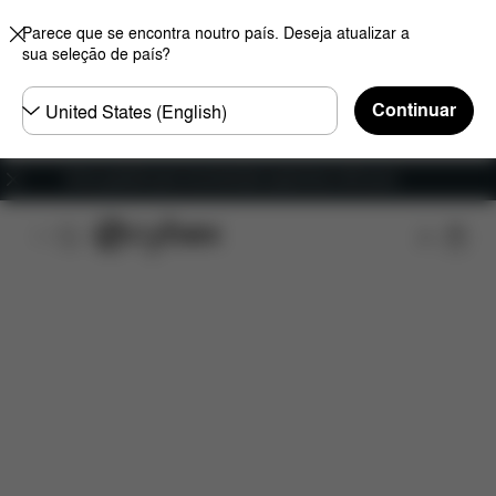
Parece que se encontra noutro país. Deseja atualizar a
sua seleção de país?
Seleccione
Continuar
o
país
Envio gratuito para encomendas superiores a 60 euros
Transferências
Peças de substituição
Avaliaçõ