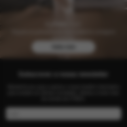
Registe-se gratuitamente hoje e obtenha vantagens
exclusivas.
Saiba mais
Subscrever a nossa newsletter
Mantenha-se a par e assine o nosso boletim informativo
para receber as últimas novidades, ofertas e muito mais
do mundo da CYBEX.
E-mail