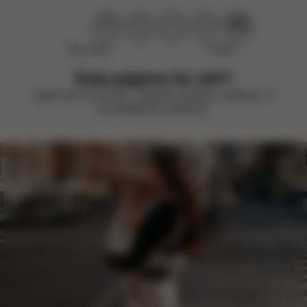
Não ajudou
Perfeito!
Esta página foi útil?
Avalie com um sorriso – estamos sempre a melhorar. O
seu feedback é essencial.