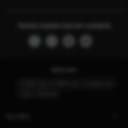
Vamos manter-nos em contacto
Quick Links
CYBEX Club
CYBEX Live
Contacte-nos
Lojas
Carreiras
My CYBEX