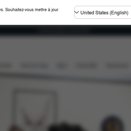
Choisir
s. Souhaitez-vous mettre à jour
un
pays
Livraison gratuite à partir de 60 €.
ssette
Home & Living
Sport
Porte-bébé
Accessoires