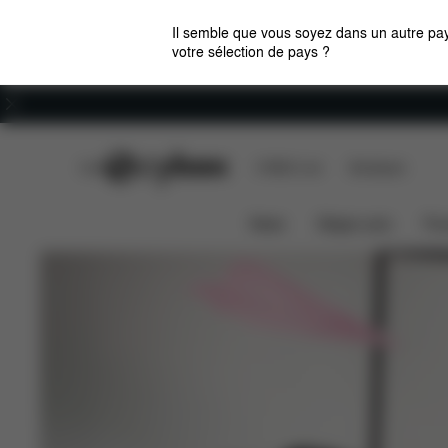
Il semble que vous soyez dans un autre pay
votre sélection de pays ?
Carrières
CYBEX Club
CYBEX Live
Boutiques
News
Sièges auto
Pou