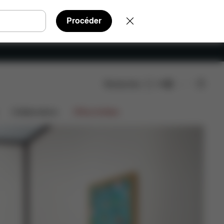
Procéder
Rechercher
FR
Collaborations
Offres limitées