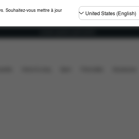
Choisir
s. Souhaitez-vous mettre à jour
un
pays
Livraison gratuite à partir de 60 €.
iques
Configuration
Téléchargements
Pièces dét
ssette
Home & Living
Sport
Porte-bébé
Accessoires