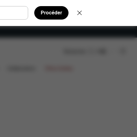
Procéder
Rechercher
FR
achées
Avis
€ 1.199,85
Collaborations
Offres limitées