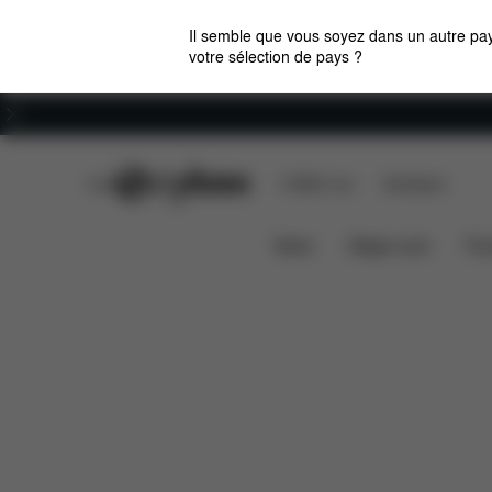
Il semble que vous soyez dans un autre pay
votre sélection de pays ?
Carrières
CYBEX Club
CYBEX Live
Boutiques
Aperçu
Caractérist
Mios - Style Collection
News
Sièges auto
Pou