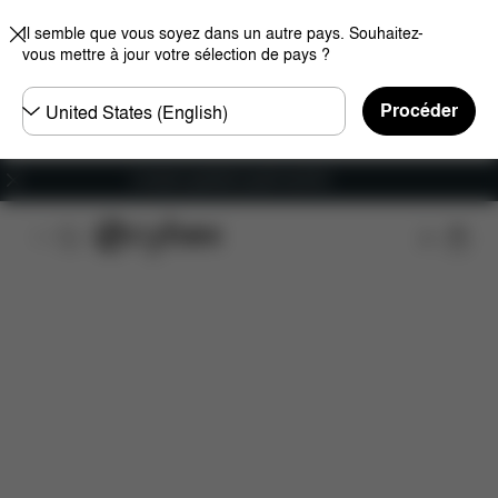
Il semble que vous soyez dans un autre pays. Souhaitez-
vous mettre à jour votre sélection de pays ?
Choisir
Procéder
un
pays
Livraison gratuite à partir de 60 €.
Caractéristiques
Dimensions
Éléments inclus