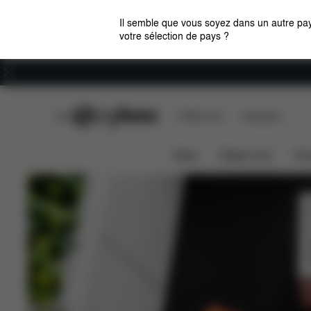
Il semble que vous soyez dans un autre pay
votre sélection de pays ?
Carrières
CYBEX Club
CYBEX Live
Boutiques
News
Sièges auto
Pou