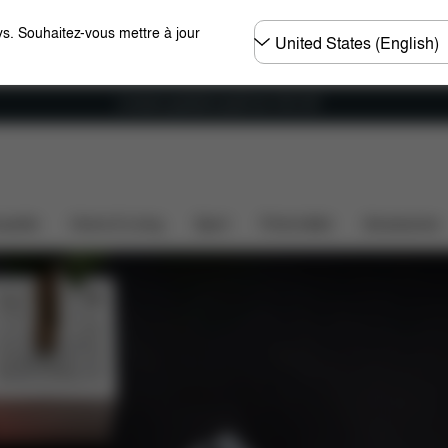
Choisir
s. Souhaitez-vous mettre à jour
un
pays
Livraison gratuite à partir de 100 CHF
ssette
Home & Living
Sport
Porte-bébé
Accessoires