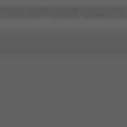
e primée, ultra-pratique, ergonomique et innovante, parfaite
 l’enfant est soutenu en toute sécurité, lui permettant de s’ado