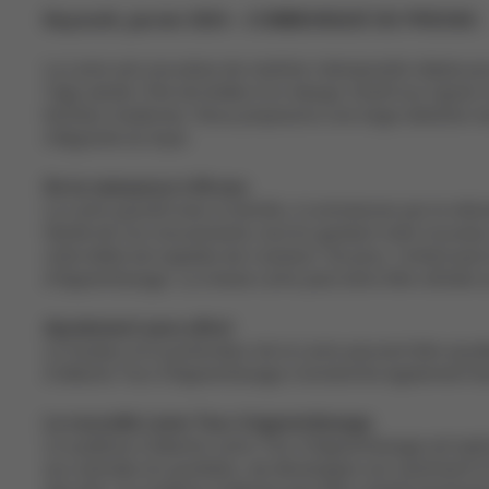
Bayreuth, janvier 2024 – COMMUNIQUÉ DE PRESSE :
La Lemo est une pièce de mobilier intemporelle idéale pou
l’âge adulte. Elle est dotée d’un design intuitif aux ligne
familles modernes. Nous proposons une large sélection de 
intégrante du foyer.
De la naissance à 99 ans
La Lemo grandit avec la famille, à commencer par le réduc
liberté de vos mouvements, tout en gardant votre nouveau-
votre bébé est capable de s’asseoir. De plus, l’enfant peu
d’Apprentissage. La chaise Lemo peut alors être utilisée au
Ajustement sans effort
La hauteur et la profondeur de la Lemo peuvent être ajust
d’attache Tour d’Apprentissage s’enclenche également faci
La nouvelle Lemo Tour d’apprentissage
Le système d’attache Lemo Tour d’Apprentissage est spécia
aux activités du quotidien, de développer son sentiment d’