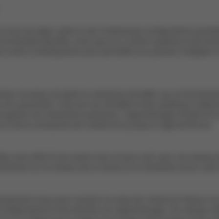
r tous les âges, grâce à ses nombreuses configurations possible
s minimalistes épurées, ainsi que d’un confort suprême et de fon
coloris contemporains pour permettre aux parents d’adapter le si
teur nouveau-né après la naissance de bébé, qui se fixe facilem
né à proximité. Il est suivi du set bébé et des systèmes d’atta
t explorer les interactions précoces, l’apprentissage illimité e
 fil de la croissance de l’enfant et ce jusqu’à l’âge de 99 ans.
ées sans effort d’une seule main et sans outil, pour une assis
lement sur le châssis de la chaise et ne nécessite aucun outil 
lement conçu pour soutenir le corps de l’enfant et l’élever à la
indépendance et de stimuler son apprentissage. Son design raffi