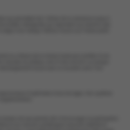
s qui permettent de l’utiliser de la naissance jusqu’à
ctionnalités intelligentes qui répondent aux besoins des
ège à leur design intérieur et pour qu’il fasse partie
ent au châssis de la chaise haute pour profiter d’une
che robustes du plateau vers 6 mois environ ou lorsque
t le développement social avec la nouvelle Lemo Tour
e ergonomique et optimisée à tous les âges. Son système
supplémentaire.​
 hauteur de ses parents afin d’encourager sa participation
né et son silicone antidérapant assurent stabilité et