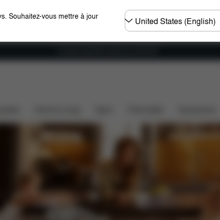
Choisir
s. Souhaitez-vous mettre à jour
un
pays
Livraison gratuite à partir de 100 CHF
ssette
Home & Living
Sport
Porte-bébé
Accessoires