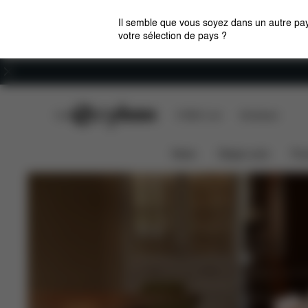
Il semble que vous soyez dans un autre pay
votre sélection de pays ?
Carrières
CYBEX Club
CYBEX Live
Boutiques
News
Sièges auto
Pou