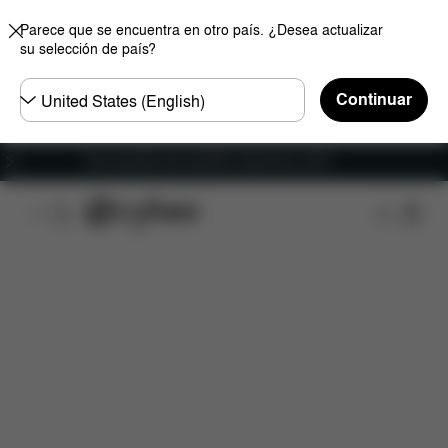
Parece que se encuentra en otro país. ¿Desea actualizar
su selección de país?
Seleccione
Continuar
el
país
Envío gratuito para pedidos superiores a 60 €.
Características
Medidas
¿Qué incluye?
Des