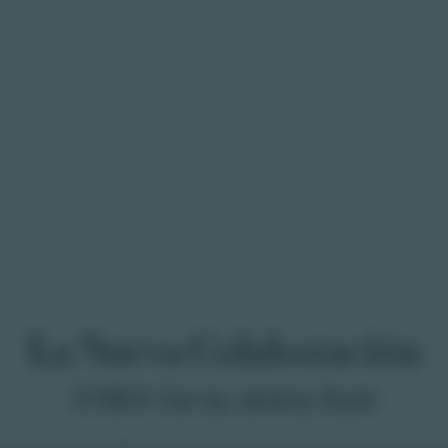
La Nueva Colaboración
CYBEX Car by Jeremy Scott