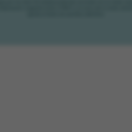
gia por los años 50 estadounidenses se funde con la moda van
olaboración magistral entre CYBEX y el icono de la moda Jerem
aporta el factor de asombro definitivo.