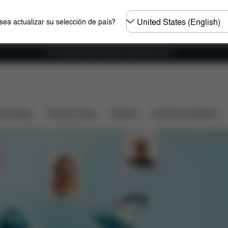
Seleccione
ea actualizar su selección de país?
el
país
Envío gratuito para pedidos superiores a 60 €.
Coÿa
Imprescindibles
s de paseo
Home & Living
Deporte
Mochila portabebés