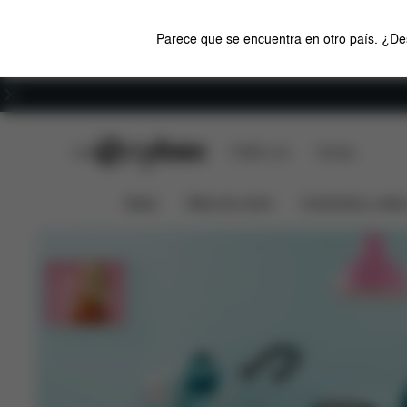
Parece que se encuentra en otro país. ¿Des
Carreras
CYBEX Club
CYBEX Live
Tiendas
Priam
Mios
CYBEX Car by Jeremy Scott
News
Sillas de coche
Cochecitos y silla
NUEVO