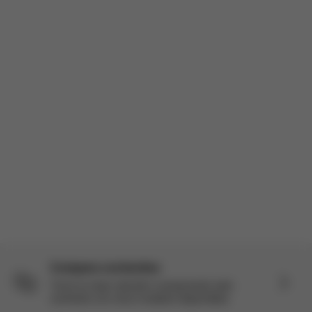
similares a su diseño que no requerían esa tarea. Al sacar el
cochecito, nos dimos cuenta de que era necesario colocar dos
rued...
Leer más
Reseña incentivada
Producto Reseñado:
Eezy S Twist 2 - Deep Black (chasis negro)
Traducido del inglés por AWS
Ver original
Cargar más comentarios
Compara cochecitos
Toma la mejor decisión comparando este
cochecito con otros modelos disponibles.