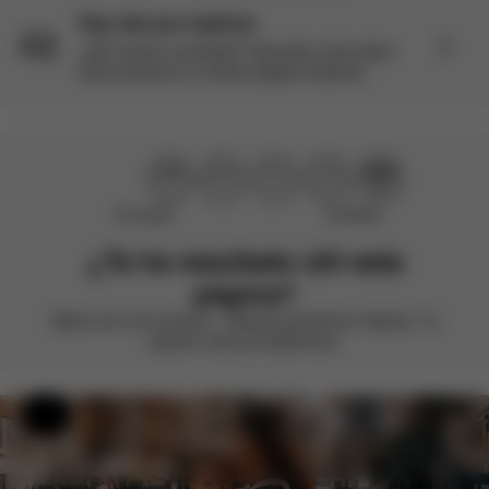
Hay más por explorar
¿Aún tienes curiosidad? Descubre más sobre
este producto en nuestra página Explorar.
No ayudó
¡Perfecto!
¿Te ha resultado útil esta
página?
Valora con una sonrisa – siempre queremos mejorar. Tu
opinión marca la diferencia.
Ayuda y comentarios