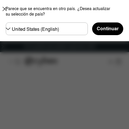
Parece que se encuentra en otro país. ¿Desea actualizar
su selección de país?
Seleccione
Continuar
el
país
Envío gratuito para pedidos superiores a 60 €.
Características
Medidas
¿Qué incluye?
Des