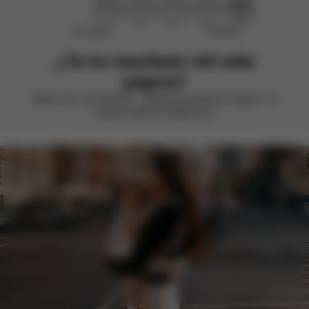
No ayudó
¡Perfecto!
¿Te ha resultado útil esta
página?
Valora con una sonrisa – siempre queremos mejorar. Tu
opinión marca la diferencia.