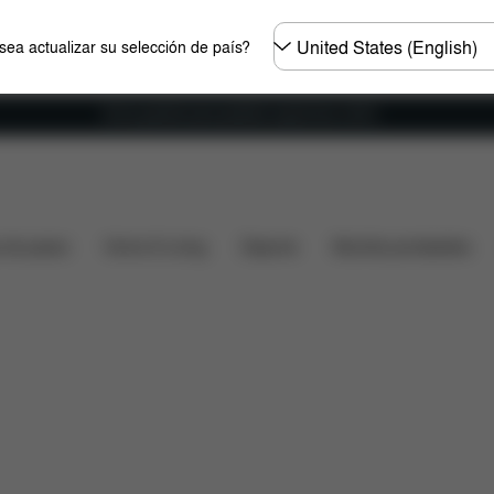
Seleccione
ea actualizar su selección de país?
el
país
Envío gratuito para pedidos superiores a 60 €.
ué incluye?
Descargas
Preguntas frecuentes
Pi
s de paseo
Home & Living
Deporte
Mochila portabebés