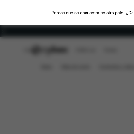
Parece que se encuentra en otro país. ¿Des
Carreras
CYBEX Club
CYBEX Live
Tiendas
Características
Medidas
¿Q
SNOGGA 2
News
Sillas de coche
Cochecitos y silla