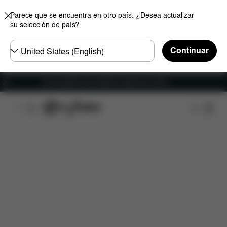
Parece que se encuentra en otro país. ¿Desea actualizar
su selección de país?
Seleccione
Continuar
el
país
Envío gratuito para pedidos superiores a 60 €.
Características
Medidas
¿Qué incluye?
Des