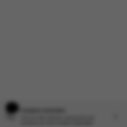
cochecitos. Como parte del Panel de Producto Stellar, pude
probar el sistema de viaje Balios S Lux + Cloud G Pro y
realmente me ha impresionado....
Leer más
Reseña incentivada
Producto Reseñado:
Balios S Lux - Moon Black (châssis Black)
Traducido del inglés por AWS
Ver original
Cargar más comentarios
Ayuda y comentarios
Compara cochecitos
Toma la mejor decisión comparando este
cochecito con otros modelos disponibles.