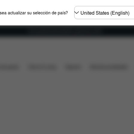
Seleccione
ea actualizar su selección de país?
el
país
Envío gratuito para pedidos superiores a 60 €.
didas
¿Qué incluye?
Descargas
Preguntas frecue
s de paseo
Home & Living
Deporte
Mochila portabebés