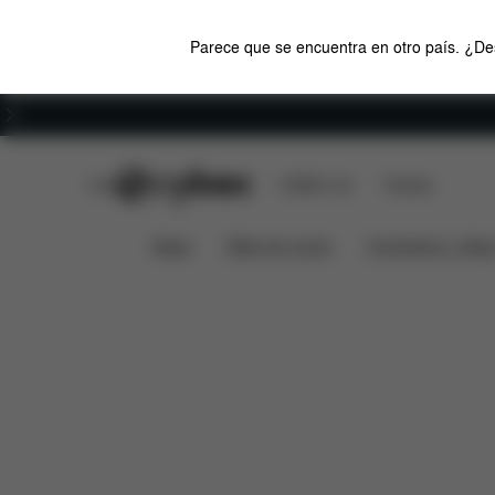
Parece que se encuentra en otro país. ¿Des
Carreras
CYBEX Club
CYBEX Live
Tiendas
Características
Me
Capazo Mios Lux (2025)
News
Sillas de coche
Cochecitos y silla